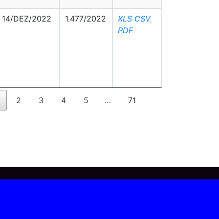
14/DEZ/2022
1.477/2022
XLS
CSV
PDF
2
3
4
5
…
71