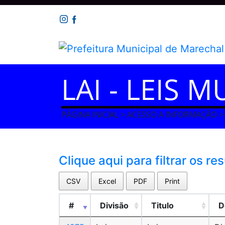
LAI - LEIS M
PÁGINA INICIAL > ACESSO A INFORMAÇÃO > 
Clique aqui para filtrar os re
CSV
Excel
PDF
Print
#
Divisão
Titulo
D