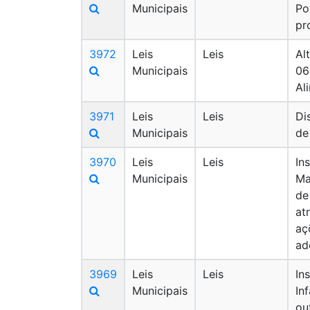
Municipais
Po
pr
3972
Leis
Leis
Alt
Municipais
06
Al
3971
Leis
Leis
Di
Municipais
de
3970
Leis
Leis
In
Municipais
Ma
de
at
aç
ad
3969
Leis
Leis
In
Municipais
In
ou