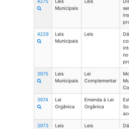
4275
Leis
Leis
Di
Municipais
se
in
pr
4229
Leis
Leis
Dá
Municipais
co
in
no
pr
3975
Leis
Lei
Mo
Municipais
Complementar
Mu
Co
3974
Lei
Emenda à Lei
Es
Orgânica
Orgânica
So
ac
3973
Leis
Leis
Dá