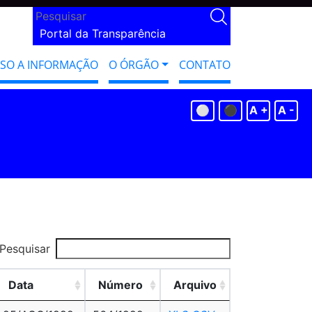
Portal da Transparência
SSO A INFORMAÇÃO
O ÓRGÃO
CONTATO
⚪
⚫
A +
A -
Pesquisar
Data
Número
Arquivo